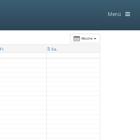
Menü
Toog
Men
Woche
3
Home
Fr.
Sa.
Freimaurerei
100 F.A.Q.
Leitgedanken
Loge
Selbstverständnis
Geschichte