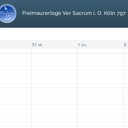
Freimaurerloge Ver Sacrum i. O. Köln 797
31
1
2
Mi.
Do.