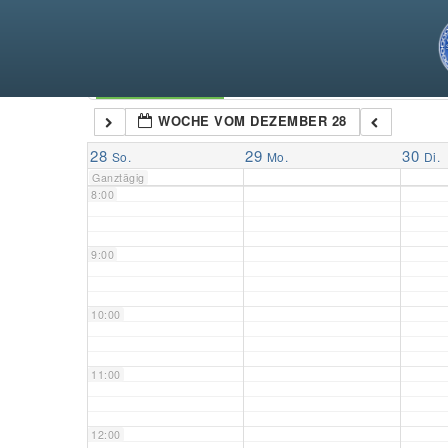
5:00
6:00
Kategorien
WOCHE VOM DEZEMBER 28
7:00
28
29
30
So.
Mo.
Di.
Ganztägig
8:00
9:00
10:00
11:00
12:00