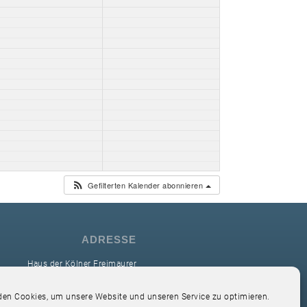
Gefilterten Kalender abonnieren
ADRESSE
Haus der Kölner Freimaurer
reimaurerloge Ver Sacrum i.O. Köln
en Cookies, um unsere Website und unseren Service zu optimieren.
Hardefuststr. 9