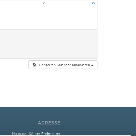
26
27
Unser Bijou
Berühmte Freimaurer
VS-Blog
Termine & Gäste
Gefilterten Kalender abonnieren
Kontakt / Anfahrt
VS-Intern
ADRESSE
Haus der Kölner Freimaurer