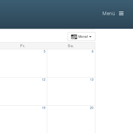
Menü
Toog
Men
Monat
Fr.
Sa.
Home
5
6
Freimaurerei
100 F.A.Q.
12
13
Leitgedanken
Loge
19
20
Selbstverständnis
Geschichte