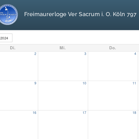
Freimaurerloge Ver Sacrum i. O. Köln 797
2024
Di.
Mi.
Do.
2
3
4
9
10
11
16
17
18