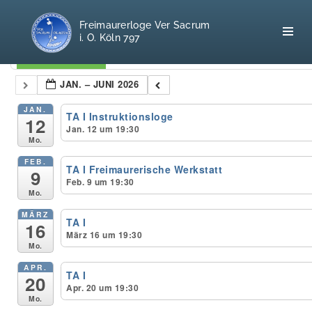
Freimaurerloge Ver Sacrum
i. O. Köln 797
Kategorien
JAN. – JUNI 2026
Home
JAN.
TA I Instruktionsloge
12
Jan. 12 um 19:30
Mo.
Freimaurerei
FEB.
TA I Freimaurerische Werkstatt
9
100 F.A.Q.
Feb. 9 um 19:30
Mo.
Leitgedanken
MÄRZ
TA I
16
März 16 um 19:30
Loge
Mo.
APR.
TA I
Selbstverständnis
20
Apr. 20 um 19:30
Mo.
Geschichte