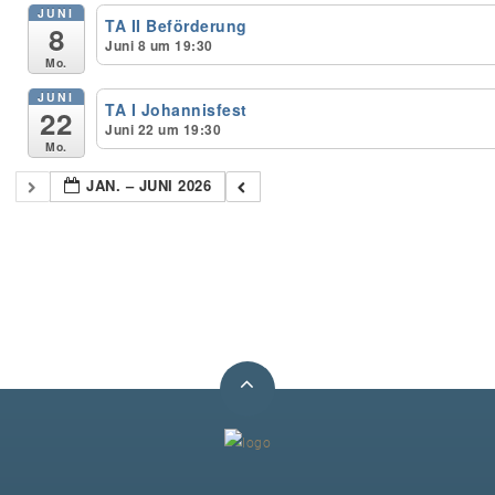
JUNI
TA II Beförderung
8
Juni 8 um 19:30
Unser Bijou
Mo.
JUNI
Berühmte Freimaurer
TA I Johannisfest
22
Juni 22 um 19:30
Mo.
VS-Blog
JAN. – JUNI 2026
Termine & Gäste
Kontakt / Anfahrt
VS-Intern