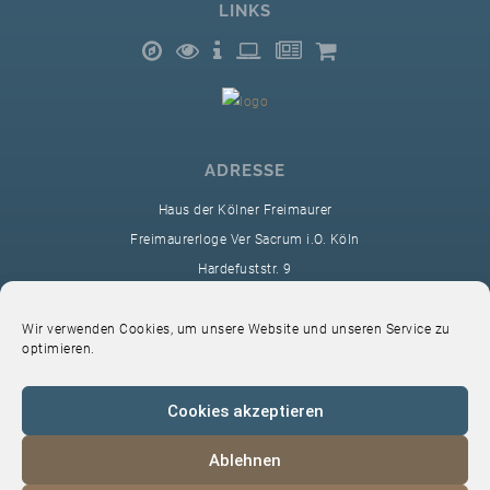
LINKS
ADRESSE
Haus der Kölner Freimaurer
Freimaurerloge Ver Sacrum i.O. Köln
Hardefuststr. 9
50677 Köln
sekretariat@ver-sacrum.org
Wir verwenden Cookies, um unsere Website und unseren Service zu
optimieren.
Cookies akzeptieren
Ablehnen
© 2024 Copyright Ver Sacrum