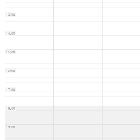
Unser Bijou
13:00
Berühmte Freimaurer
14:00
VS-Blog
15:00
Termine & Gäste
16:00
Kontakt / Anfahrt
VS-Intern
17:00
18:00
19:00