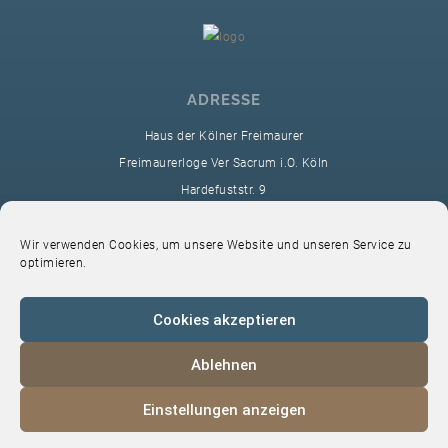
ADRESSE
Haus der Kölner Freimaurer
Freimaurerloge Ver Sacrum i.O. Köln
Hardefuststr. 9
50677 Köln
sekretariat@ver-sacrum.org
Wir verwenden Cookies, um unsere Website und unseren Service zu
optimieren.
Cookies akzeptieren
Ablehnen
© 2024 Copyright Ver Sacrum
Einstellungen anzeigen
Home
VS-Intern
Datenschutz
Impressum