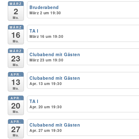
MÄRZ
Bruderabend
2
März 2 um 19:30
Unser Bijou
Mo.
MÄRZ
Berühmte Freimaurer
TA I
16
März 16 um 19:30
Mo.
VS-Blog
MÄRZ
Clubabend mit Gästen
23
Termine & Gäste
März 23 um 19:30
Mo.
Kontakt / Anfahrt
APR.
Clubabend mit Gästen
13
Apr. 13 um 19:30
VS-Intern
Mo.
APR.
TA I
20
Apr. 20 um 19:30
Mo.
APR.
Clubabend mit Gästen
27
Apr. 27 um 19:30
Mo.