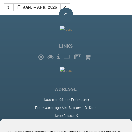
JAN. – APR. 2026
LINKS
ADRESSE
Haus der Kölner Freimaurer
Freimaurerloge Ver Sacrum i.O. Köln
Hardefuststr. 9
50677 Köln
sekretariat@ver-sacrum.org