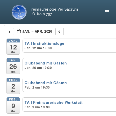
Freimaurerloge Ver Sacrum
i. O. Köln 797
Kategorien
JAN. – APR. 2026
Home
JAN.
TA I Instruktionsloge
12
Jan. 12 um 19:30
Mo.
Freimaurerei
JAN.
Clubabend mit Gästen
26
100 F.A.Q.
Jan. 26 um 19:30
Mo.
Leitgedanken
FEB.
Clubabend mit Gästen
2
Feb. 2 um 19:30
Loge
Mo.
FEB.
TA I Freimaurerische Werkstatt
Selbstverständnis
9
Feb. 9 um 19:30
Mo.
Geschichte