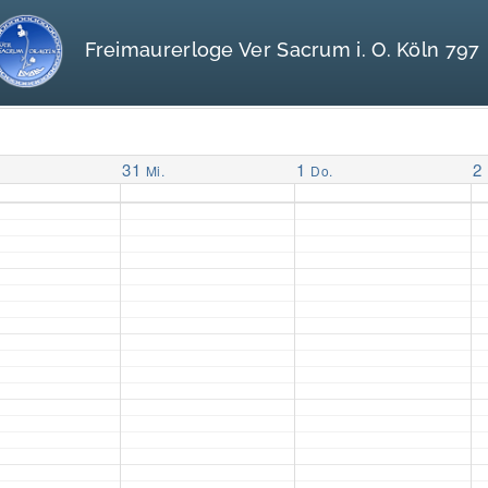
Freimaurerloge Ver Sacrum i. O. Köln 797
31
1
2
Mi.
Do.