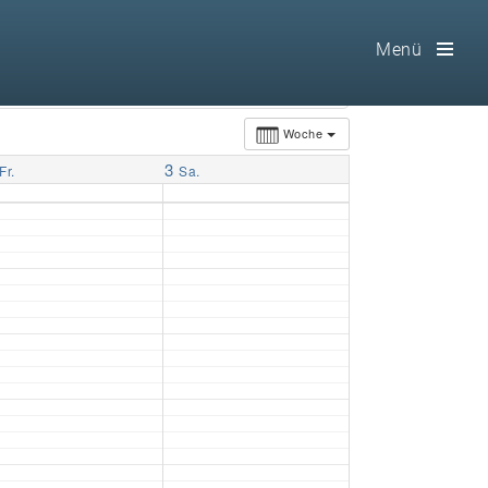
Menü
Toog
Men
Woche
3
Home
Fr.
Sa.
Freimaurerei
100 F.A.Q.
Leitgedanken
Loge
Selbstverständnis
Geschichte