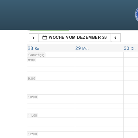
5:00
6:00
Kategorien
WOCHE VOM DEZEMBER 28
7:00
28
29
30
So.
Mo.
Di.
Ganztägig
8:00
9:00
10:00
11:00
12:00