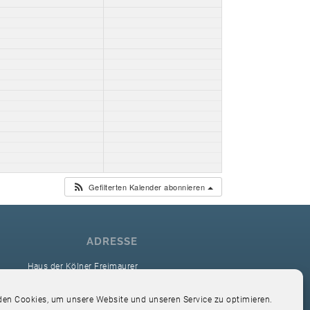
Gefilterten Kalender abonnieren
ADRESSE
Haus der Kölner Freimaurer
reimaurerloge Ver Sacrum i.O. Köln
en Cookies, um unsere Website und unseren Service zu optimieren.
Hardefuststr. 9