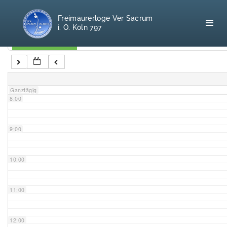
5:00
Freimaurerloge Ver Sacrum
i. O. Köln 797
6:00
Kategorien
7:00
Home
Ganztägig
8:00
Freimaurerei
100 F.A.Q.
9:00
Leitgedanken
10:00
Loge
11:00
Selbstverständnis
12:00
Geschichte