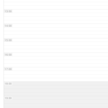
Unser Bijou
13:00
Berühmte Freimaurer
14:00
VS-Blog
15:00
Termine & Gäste
16:00
Kontakt / Anfahrt
VS-Intern
17:00
18:00
19:00