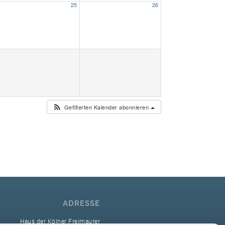
25
26
Unser Bijou
Berühmte Freimaurer
VS-Blog
Termine & Gäste
Gefilterten Kalender abonnieren
Kontakt / Anfahrt
VS-Intern
ADRESSE
Haus der Kölner Freimaurer