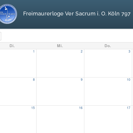
Freimaurerloge Ver Sacrum i. O. Köln 797
Di.
Mi.
Do.
1
2
3
8
9
10
15
16
17