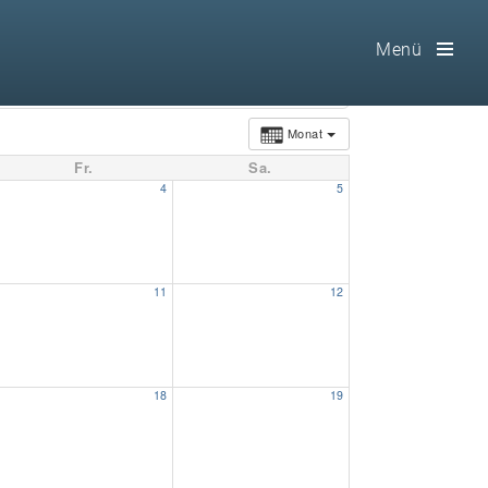
Menü
Toog
Men
Monat
Fr.
Sa.
Home
4
5
Freimaurerei
100 F.A.Q.
11
12
Leitgedanken
Loge
18
19
Selbstverständnis
Geschichte