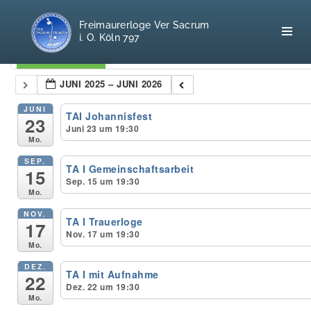
Freimaurerloge Ver Sacrum
i. O. Köln 797
Kategorien
JUNI 2025 – JUNI 2026
Home
JUNI
TAI Johannisfest
23
Juni 23 um 19:30
Mo.
Freimaurerei
SEP.
TA I Gemeinschaftsarbeit
15
100 F.A.Q.
Sep. 15 um 19:30
Mo.
Leitgedanken
NOV.
TA I Trauerloge
17
Nov. 17 um 19:30
Loge
Mo.
DEZ.
TA I mit Aufnahme
Selbstverständnis
22
Dez. 22 um 19:30
Mo.
Geschichte