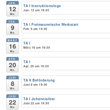
JAN.
TA I Instruktionsloge
12
Jan. 12 um 19:30
Unser Bijou
Mo.
FEB.
Berühmte Freimaurer
TA I Freimaurerische Werkstatt
9
Feb. 9 um 19:30
Mo.
VS-Blog
MÄRZ
TA I
16
Termine & Gäste
März 16 um 19:30
Mo.
Kontakt / Anfahrt
APR.
TA I
20
Apr. 20 um 19:30
VS-Intern
Mo.
JUNI
TA II Beförderung
8
Juni 8 um 19:30
Mo.
JUNI
TA I Johannisfest
22
Juni 22 um 19:30
Mo.