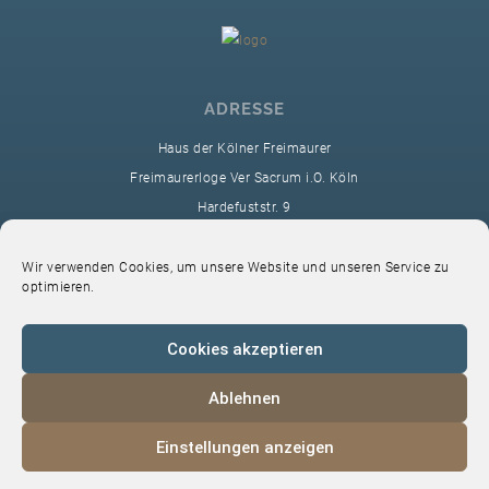
ADRESSE
Haus der Kölner Freimaurer
Freimaurerloge Ver Sacrum i.O. Köln
Hardefuststr. 9
50677 Köln
sekretariat@ver-sacrum.org
Wir verwenden Cookies, um unsere Website und unseren Service zu
optimieren.
Cookies akzeptieren
Ablehnen
© 2024 Copyright Ver Sacrum
Einstellungen anzeigen
Home
VS-Intern
Datenschutz
Impressum