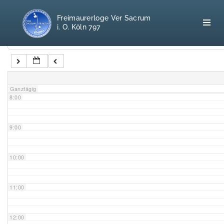
5:00
Freimaurerloge Ver Sacrum
i. O. Köln 797
6:00
Kategorien
7:00
Home
Ganztägig
8:00
Freimaurerei
100 F.A.Q.
9:00
Leitgedanken
10:00
Loge
11:00
Selbstverständnis
12:00
Geschichte