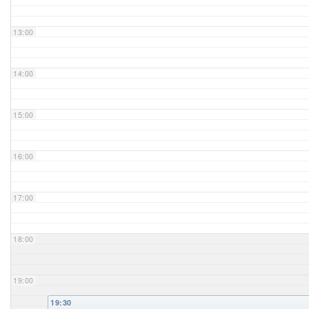
Unser Bijou
13:00
Berühmte Freimaurer
14:00
VS-Blog
15:00
Termine & Gäste
16:00
Kontakt / Anfahrt
VS-Intern
17:00
18:00
19:00
19:30