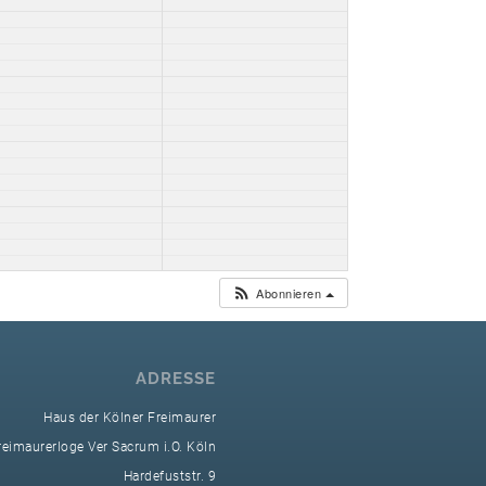
Abonnieren
ADRESSE
Haus der Kölner Freimaurer
reimaurerloge Ver Sacrum i.O. Köln
Hardefuststr. 9