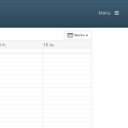
Menü
Toog
Men
Woche
4
15
Home
Fr.
Sa.
Freimaurerei
100 F.A.Q.
Leitgedanken
Loge
Selbstverständnis
Geschichte