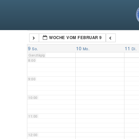
5:00
6:00
Kategorien
WOCHE VOM FEBRUAR 9
7:00
9
10
11
So.
Mo.
Di.
Ganztägig
8:00
9:00
10:00
11:00
12:00