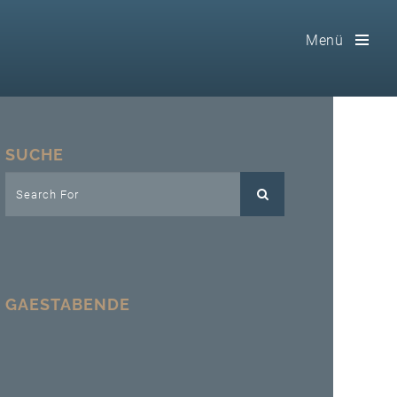
Menü
Toog
Men
Home
SUCHE
Freimaurerei
100 F.A.Q.
Leitgedanken
GAESTABENDE
Loge
Selbstverständnis
Geschichte