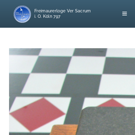
Freimaurerloge Ver Sacrum
i. O. Köln 797
Home
Freimaurerei
100 F.A.Q.
Leitgedanken
Loge
Selbstverständnis
Geschichte