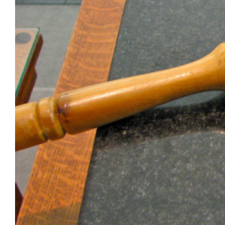
Unser Bijou
Berühmte Freimaurer
VS-Blog
Termine & Gäste
Kontakt / Anfahrt
VS-Intern