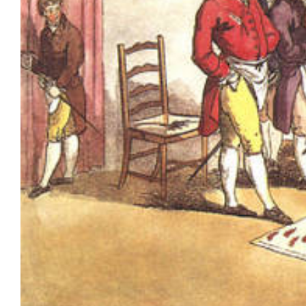
Unser Bijou
Berühmte Freimaurer
VS-Blog
Termine & Gäste
Kontakt / Anfahrt
VS-Intern