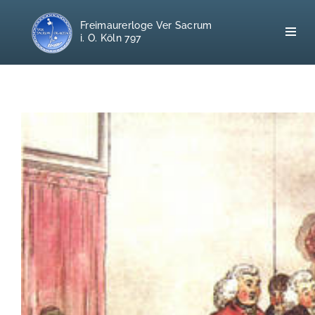
Freimaurerloge Ver Sacrum
i. O. Köln 797
Home
Freimaurerei
100 F.A.Q.
Leitgedanken
Loge
Selbstverständnis
Geschichte