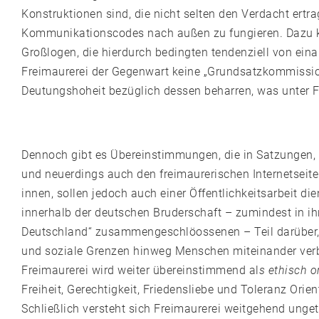
Konstruktionen sind, die nicht selten den Verdacht ert
Kommunikationscodes nach außen zu fungieren. Dazu ko
Großlogen, die hierdurch bedingten tendenziell von ei
Freimaurerei der Gegenwart keine „Grundsatzkommissione
Deutungshoheit bezüglich dessen beharren, was unter Fr
Dennoch gibt es Übereinstimmungen, die in Satzungen,
und neuerdings auch den freimaurerischen Internetseite
innen, sollen jedoch auch einer Öffentlichkeitsarbeit di
innerhalb der deutschen Bruderschaft – zumindest in i
Deutschland“ zusammengeschlöossenen – Teil darüber,
und soziale Grenzen hinweg Menschen miteinander verbi
Freimaurerei wird weiter übereinstimmend al
s ethisch o
Freiheit, Gerechtigkeit, Friedensliebe und Toleranz Ori
Schließlich versteht sich Freimaurerei weitgehend ungete