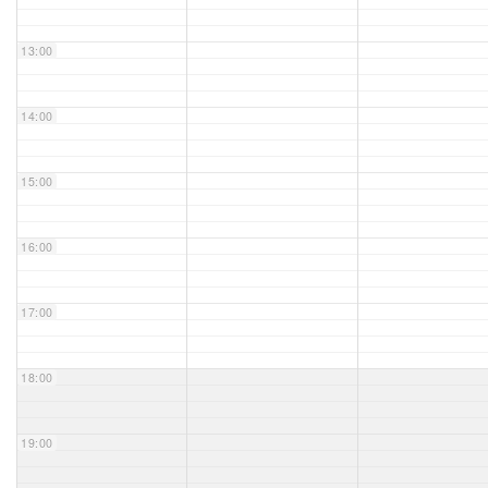
Unser Bijou
13:00
Berühmte Freimaurer
14:00
VS-Blog
15:00
Termine & Gäste
16:00
Kontakt / Anfahrt
VS-Intern
17:00
18:00
19:00