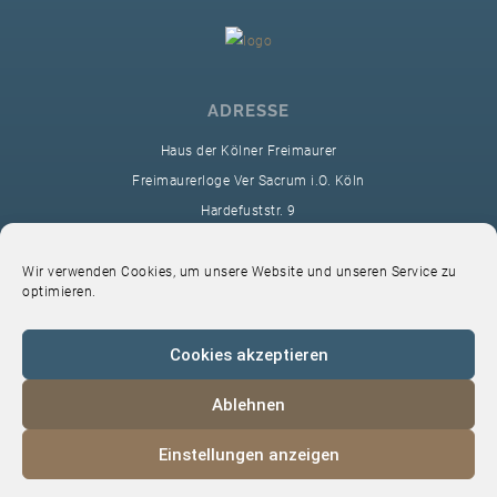
ADRESSE
Haus der Kölner Freimaurer
Freimaurerloge Ver Sacrum i.O. Köln
Hardefuststr. 9
50677 Köln
sekretariat@ver-sacrum.org
Wir verwenden Cookies, um unsere Website und unseren Service zu
optimieren.
Cookies akzeptieren
Ablehnen
© 2024 Copyright Ver Sacrum
Einstellungen anzeigen
Home
VS-Intern
Datenschutz
Impressum