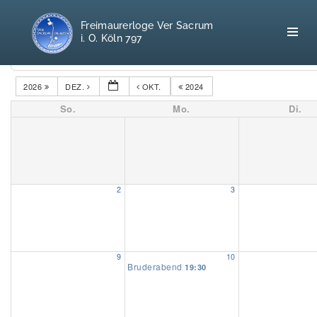
Freimaurerloge Ver Sacrum
i. O. Köln 797
Kategorien
2026
DEZ.
OKT.
2024
So.
Mo.
Di.
Home
Freimaurerei
100 F.A.Q.
2
3
Leitgedanken
Loge
9
10
Bruderabend
19:30
Selbstverständnis
Geschichte