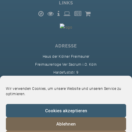
LINKS
ADRESSE
Haus der Kölner Freimaurer
Freimaurerloge Ver Sacrum i.O. Köln
Hardefuststr. 9
50677 Köln
sekretariat@ver-sacrum.org
Wir verwenden Cookies, um unsere Website und unseren Service zu
optimieren.
Cookies akzeptieren
Ablehnen
© 2024 Copyright Ver Sacrum