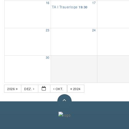
16
17
TA I Trauerloge
19:30
Unser Bijou
Berühmte Freimaurer
23
24
VS-Blog
Termine & Gäste
30
Kontakt / Anfahrt
VS-Intern
2026
DEZ.
OKT.
2024