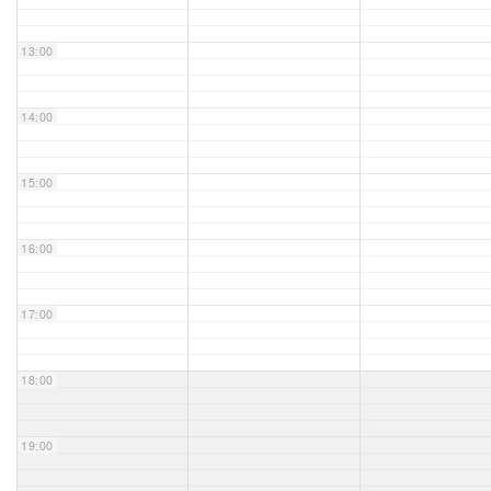
Unser Bijou
13:00
Berühmte Freimaurer
14:00
VS-Blog
15:00
Termine & Gäste
16:00
Kontakt / Anfahrt
VS-Intern
17:00
18:00
19:00