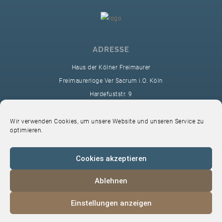
ADRESSE
Haus der Kölner Freimaurer
Freimaurerloge Ver Sacrum i.O. Köln
Hardefuststr. 9
50677 Köln
sekretariat@ver-sacrum.org
Wir verwenden Cookies, um unsere Website und unseren Service zu
optimieren.
Cookies akzeptieren
Ablehnen
© 2024 Copyright Ver Sacrum
Einstellungen anzeigen
Home
VS-Intern
Datenschutz
Impressum