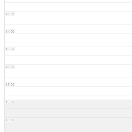
Unser Bijou
13:00
Berühmte Freimaurer
14:00
VS-Blog
15:00
Termine & Gäste
16:00
Kontakt / Anfahrt
VS-Intern
17:00
18:00
19:00