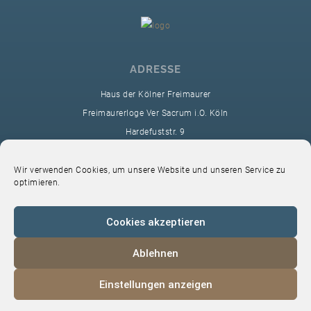
ADRESSE
Haus der Kölner Freimaurer
Freimaurerloge Ver Sacrum i.O. Köln
Hardefuststr. 9
50677 Köln
sekretariat@ver-sacrum.org
Wir verwenden Cookies, um unsere Website und unseren Service zu
optimieren.
Cookies akzeptieren
Ablehnen
© 2024 Copyright Ver Sacrum
Einstellungen anzeigen
Home
VS-Intern
Datenschutz
Impressum