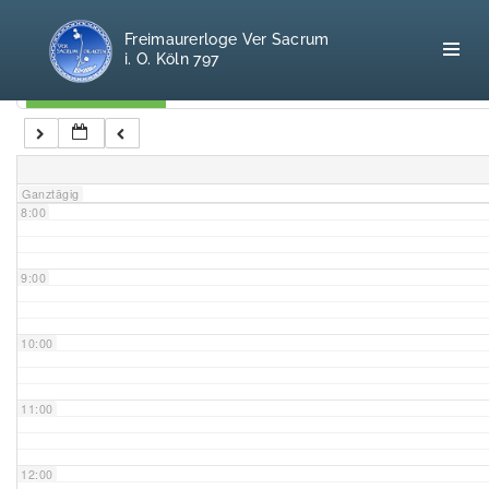
5:00
Freimaurerloge Ver Sacrum
i. O. Köln 797
6:00
Kategorien
7:00
Home
Ganztägig
8:00
Freimaurerei
100 F.A.Q.
9:00
Leitgedanken
10:00
Loge
11:00
Selbstverständnis
12:00
Geschichte