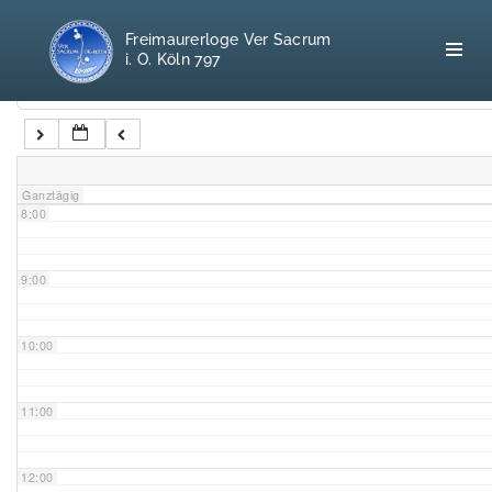
5:00
Freimaurerloge Ver Sacrum
i. O. Köln 797
6:00
Kategorien
7:00
Home
Ganztägig
8:00
Freimaurerei
100 F.A.Q.
9:00
Leitgedanken
10:00
Loge
11:00
Selbstverständnis
12:00
Geschichte