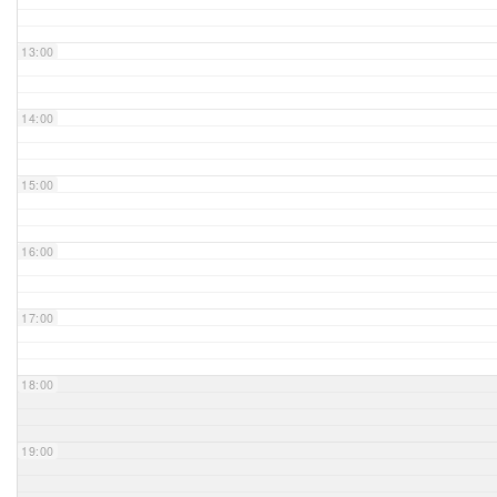
Unser Bijou
13:00
Berühmte Freimaurer
14:00
VS-Blog
15:00
Termine & Gäste
16:00
Kontakt / Anfahrt
VS-Intern
17:00
18:00
19:00