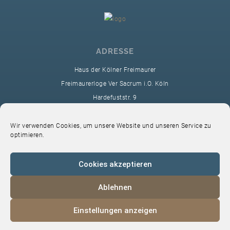
ADRESSE
Haus der Kölner Freimaurer
Freimaurerloge Ver Sacrum i.O. Köln
Hardefuststr. 9
50677 Köln
sekretariat@ver-sacrum.org
Wir verwenden Cookies, um unsere Website und unseren Service zu
optimieren.
Cookies akzeptieren
Ablehnen
© 2024 Copyright Ver Sacrum
Einstellungen anzeigen
Home
VS-Intern
Datenschutz
Impressum