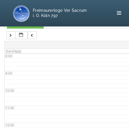
5:00
Freimaurerloge Ver Sacrum
i. O. Köln 797
6:00
Kategorien
7:00
Home
Ganztägig
8:00
Freimaurerei
100 F.A.Q.
9:00
Leitgedanken
10:00
Loge
11:00
Selbstverständnis
12:00
Geschichte