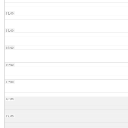
Unser Bijou
13:00
Berühmte Freimaurer
14:00
VS-Blog
15:00
Termine & Gäste
16:00
Kontakt / Anfahrt
VS-Intern
17:00
18:00
19:00