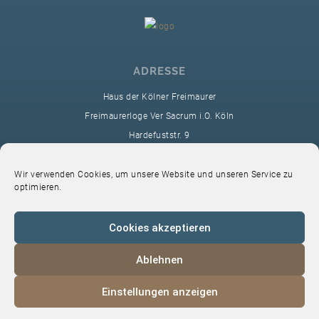
ADRESSE
Haus der Kölner Freimaurer
Freimaurerloge Ver Sacrum i.O. Köln
Hardefuststr. 9
50677 Köln
sekretariat@ver-sacrum.org
Wir verwenden Cookies, um unsere Website und unseren Service zu
optimieren.
Cookies akzeptieren
Ablehnen
© 2024 Copyright Ver Sacrum
Einstellungen anzeigen
Home
VS-Intern
Datenschutz
Impressum