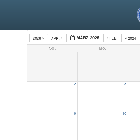
Kategorien
MÄRZ 2025
2026
APR.
FEB.
2024
So.
Mo.
2
3
9
10