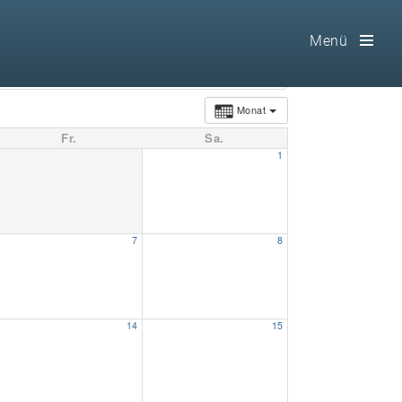
Menü
Toog
Men
Monat
Fr.
Sa.
Home
1
Freimaurerei
100 F.A.Q.
7
8
Leitgedanken
Loge
14
15
Selbstverständnis
Geschichte