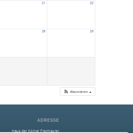
21
22
Unser Bijou
Berühmte Freimaurer
28
29
VS-Blog
Termine & Gäste
Kontakt / Anfahrt
VS-Intern
Abonnieren
ADRESSE
Haus der Kölner Freimaurer