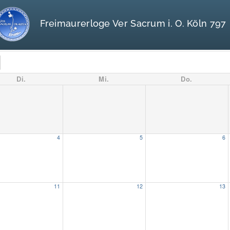
Freimaurerloge Ver Sacrum i. O. Köln 797
Di.
Mi.
Do.
4
5
6
11
12
13