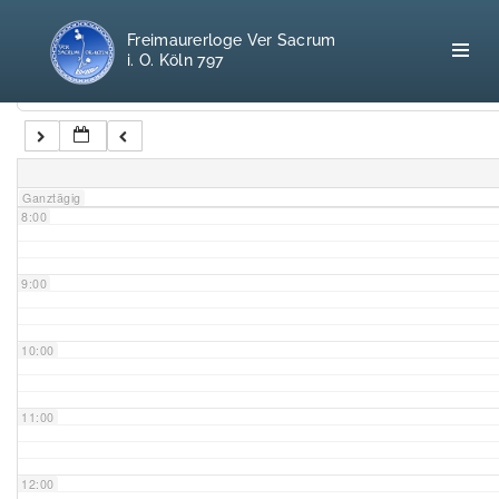
5:00
Freimaurerloge Ver Sacrum
i. O. Köln 797
6:00
Kategorien
7:00
Home
Ganztägig
8:00
Freimaurerei
100 F.A.Q.
9:00
Leitgedanken
10:00
Loge
11:00
Selbstverständnis
12:00
Geschichte