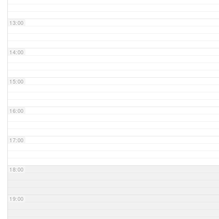
Unser Bijou
13:00
Berühmte Freimaurer
14:00
VS-Blog
15:00
Termine & Gäste
16:00
Kontakt / Anfahrt
VS-Intern
17:00
18:00
19:00