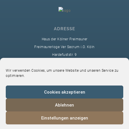
ADRESSE
Haus der Kölner Freimaurer
Freimaurerloge Ver Sacrum i.O. Köln
Hardefuststr. 9
50677 Köln
sekretariat@ver-sacrum.org
Wir verwenden Cookies, um unsere Website und unseren Service zu
optimieren.
Cookies akzeptieren
Ablehnen
© 2024 Copyright Ver Sacrum
Einstellungen anzeigen
Home
VS-Intern
Datenschutz
Impressum