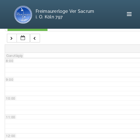
5:00
Freimaurerloge Ver Sacrum
i. O. Köln 797
6:00
Kategorien
7:00
Home
Ganztägig
8:00
Freimaurerei
100 F.A.Q.
9:00
Leitgedanken
10:00
Loge
11:00
Selbstverständnis
12:00
Geschichte