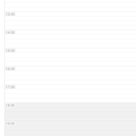
Unser Bijou
13:00
Berühmte Freimaurer
14:00
VS-Blog
15:00
Termine & Gäste
16:00
Kontakt / Anfahrt
VS-Intern
17:00
18:00
19:00