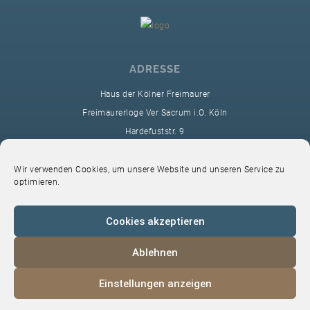
ADRESSE
Haus der Kölner Freimaurer
Freimaurerloge Ver Sacrum i.O. Köln
Hardefuststr. 9
50677 Köln
sekretariat@ver-sacrum.org
Wir verwenden Cookies, um unsere Website und unseren Service zu
optimieren.
Cookies akzeptieren
Ablehnen
© 2024 Copyright Ver Sacrum
Einstellungen anzeigen
Home
VS-Intern
Datenschutz
Impressum