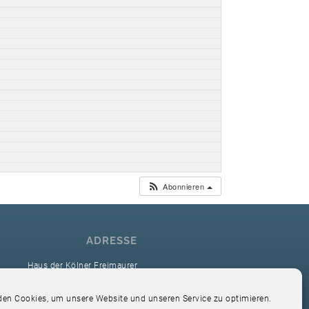
Abonnieren
ADRESSE
Haus der Kölner Freimaurer
reimaurerloge Ver Sacrum i.O. Köln
en Cookies, um unsere Website und unseren Service zu optimieren.
Hardefuststr. 9