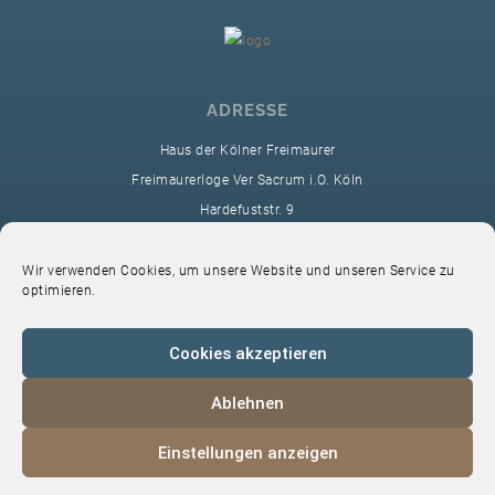
ADRESSE
Haus der Kölner Freimaurer
Freimaurerloge Ver Sacrum i.O. Köln
Hardefuststr. 9
50677 Köln
sekretariat@ver-sacrum.org
Wir verwenden Cookies, um unsere Website und unseren Service zu
optimieren.
Cookies akzeptieren
Ablehnen
© 2024 Copyright Ver Sacrum
Einstellungen anzeigen
Home
VS-Intern
Datenschutz
Impressum