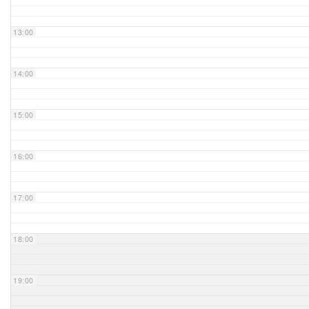
Unser Bijou
13:00
Berühmte Freimaurer
14:00
VS-Blog
15:00
Termine & Gäste
16:00
Kontakt / Anfahrt
VS-Intern
17:00
18:00
19:00