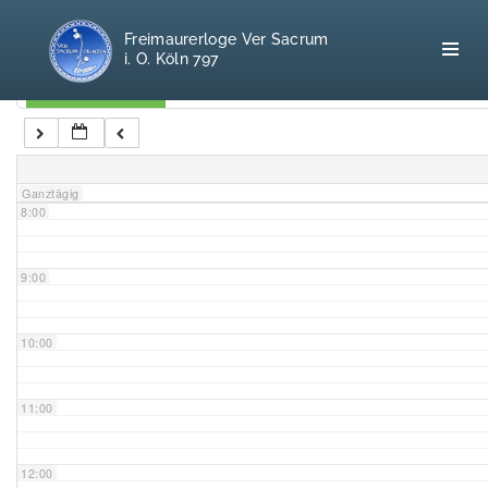
5:00
Freimaurerloge Ver Sacrum
i. O. Köln 797
6:00
Kategorien
7:00
Home
Ganztägig
8:00
Freimaurerei
100 F.A.Q.
9:00
Leitgedanken
10:00
Loge
11:00
Selbstverständnis
12:00
Geschichte