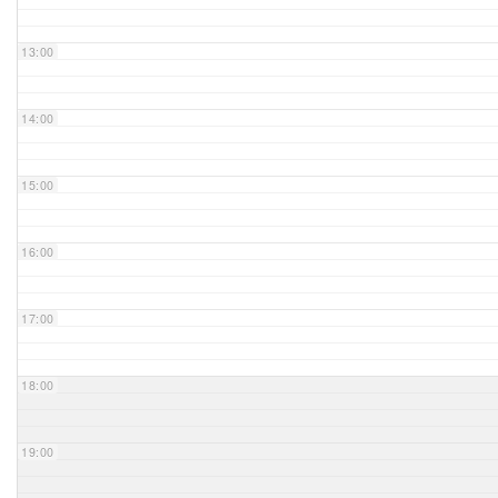
Unser Bijou
13:00
Berühmte Freimaurer
14:00
VS-Blog
15:00
Termine & Gäste
16:00
Kontakt / Anfahrt
VS-Intern
17:00
18:00
19:00