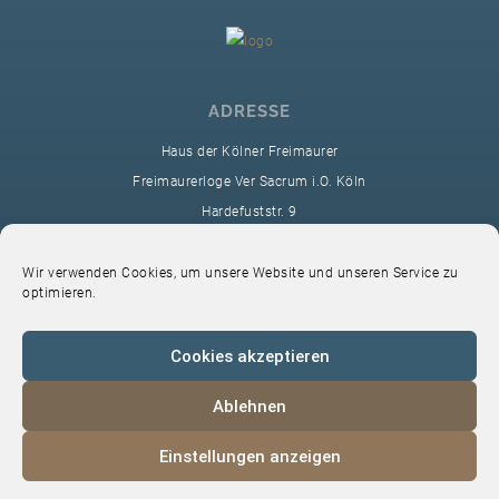
ADRESSE
Haus der Kölner Freimaurer
Freimaurerloge Ver Sacrum i.O. Köln
Hardefuststr. 9
50677 Köln
sekretariat@ver-sacrum.org
Wir verwenden Cookies, um unsere Website und unseren Service zu
optimieren.
Cookies akzeptieren
Ablehnen
© 2024 Copyright Ver Sacrum
Einstellungen anzeigen
Home
VS-Intern
Datenschutz
Impressum