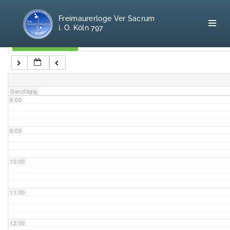
5:00
Freimaurerloge Ver Sacrum
i. O. Köln 797
6:00
Kategorien
7:00
Home
Ganztägig
8:00
Freimaurerei
100 F.A.Q.
9:00
Leitgedanken
10:00
Loge
11:00
Selbstverständnis
12:00
Geschichte