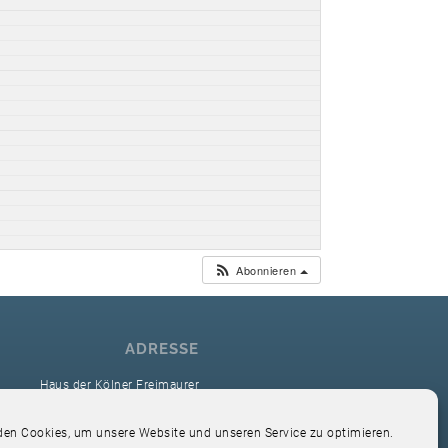
Abonnieren
ADRESSE
Haus der Kölner Freimaurer
reimaurerloge Ver Sacrum i.O. Köln
en Cookies, um unsere Website und unseren Service zu optimieren.
Hardefuststr. 9