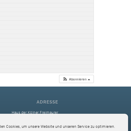
Abonnieren
ADRESSE
Haus der Kölner Freimaurer
reimaurerloge Ver Sacrum i.O. Köln
en Cookies, um unsere Website und unseren Service zu optimieren.
Hardefuststr. 9