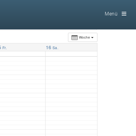
Menü
Toog
Men
Woche
5
16
Home
Fr.
Sa.
Freimaurerei
100 F.A.Q.
Leitgedanken
Loge
Selbstverständnis
Geschichte