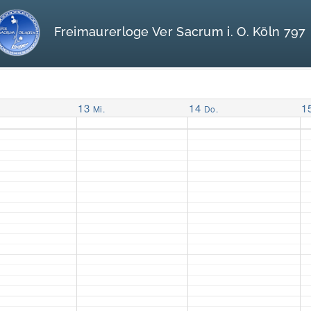
Freimaurerloge Ver Sacrum i. O. Köln 797
13
14
1
Mi.
Do.