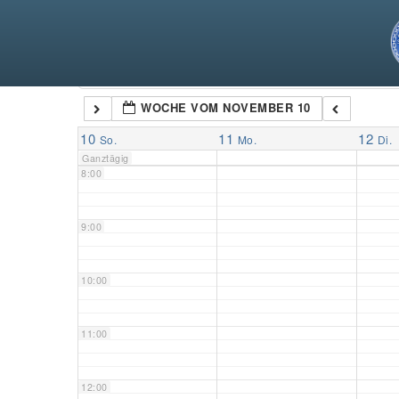
5:00
6:00
Kategorien
WOCHE VOM NOVEMBER 10
7:00
10
11
12
So.
Mo.
Di.
Ganztägig
8:00
9:00
10:00
11:00
12:00