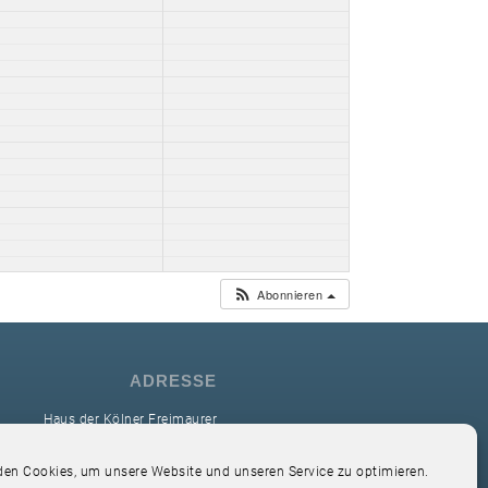
Abonnieren
ADRESSE
Haus der Kölner Freimaurer
reimaurerloge Ver Sacrum i.O. Köln
en Cookies, um unsere Website und unseren Service zu optimieren.
Hardefuststr. 9