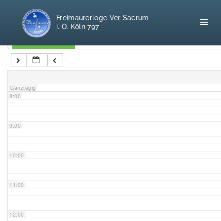
5:00
Freimaurerloge Ver Sacrum
i. O. Köln 797
6:00
Kategorien
7:00
Home
Ganztägig
8:00
Freimaurerei
100 F.A.Q.
9:00
Leitgedanken
10:00
Loge
11:00
Selbstverständnis
12:00
Geschichte