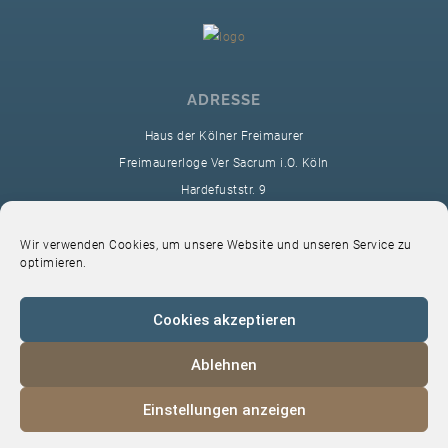
ADRESSE
Haus der Kölner Freimaurer
Freimaurerloge Ver Sacrum i.O. Köln
Hardefuststr. 9
50677 Köln
sekretariat@ver-sacrum.org
Wir verwenden Cookies, um unsere Website und unseren Service zu
optimieren.
Cookies akzeptieren
Ablehnen
© 2024 Copyright Ver Sacrum
Einstellungen anzeigen
Home
VS-Intern
Datenschutz
Impressum