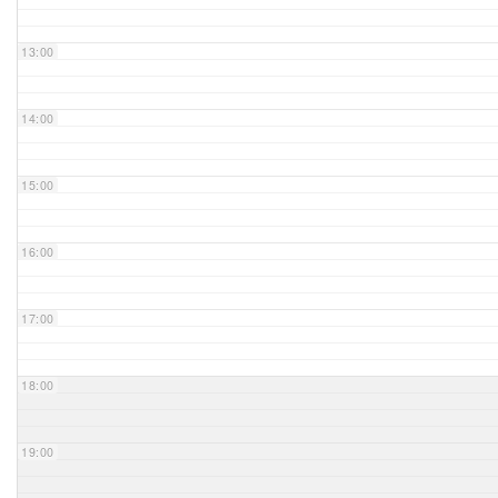
Unser Bijou
13:00
Berühmte Freimaurer
14:00
VS-Blog
15:00
Termine & Gäste
16:00
Kontakt / Anfahrt
VS-Intern
17:00
18:00
19:00