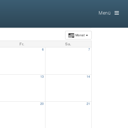
Menü
Toog
Men
Monat
Fr.
Sa.
Home
6
7
Freimaurerei
100 F.A.Q.
13
14
Leitgedanken
Loge
20
21
Selbstverständnis
Geschichte