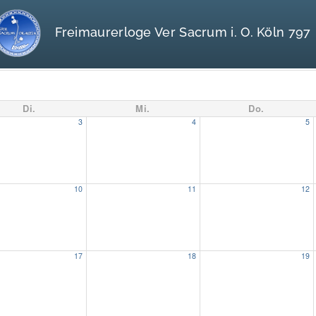
Freimaurerloge Ver Sacrum i. O. Köln 797
Di.
Mi.
Do.
3
4
5
10
11
12
17
18
19