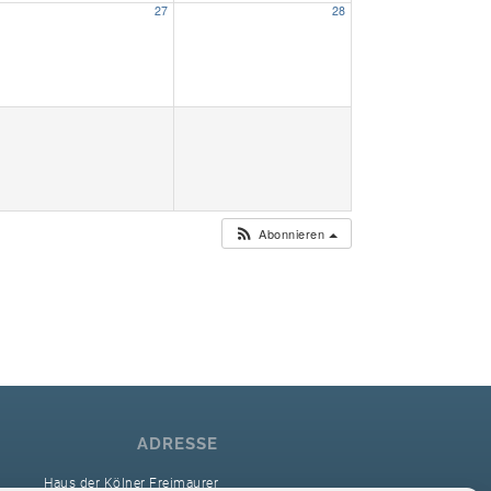
27
28
Unser Bijou
Berühmte Freimaurer
VS-Blog
Termine & Gäste
Abonnieren
Kontakt / Anfahrt
VS-Intern
ADRESSE
Haus der Kölner Freimaurer