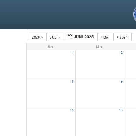
Kategorien
JUNI 2025
2026
JULI
MAI
2024
So.
Mo.
1
2
8
9
15
16