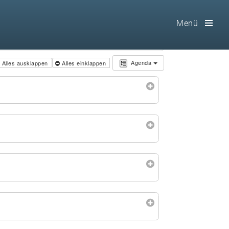
Menü
Toog
Men
Agenda
Alles ausklappen
Alles einklappen
Home
Freimaurerei
100 F.A.Q.
Leitgedanken
Loge
Selbstverständnis
Geschichte