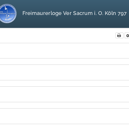
Freimaurerloge Ver Sacrum i. O. Köln 797