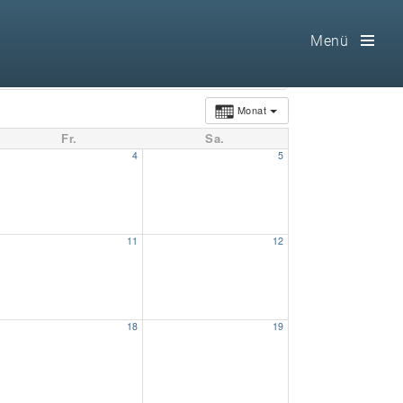
Menü
Toog
Men
Monat
Fr.
Sa.
Home
4
5
Freimaurerei
100 F.A.Q.
11
12
Leitgedanken
Loge
18
19
Selbstverständnis
Geschichte