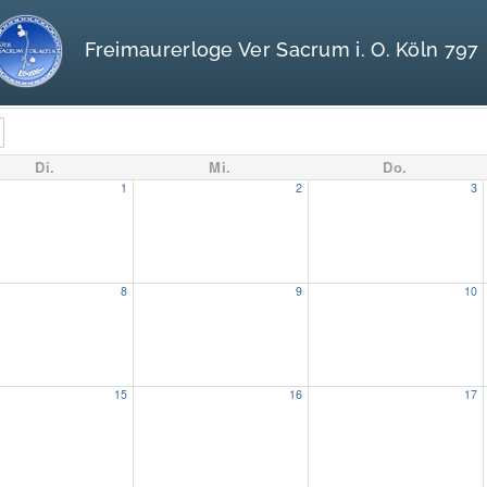
Freimaurerloge Ver Sacrum i. O. Köln 797
Di.
Mi.
Do.
1
2
3
8
9
10
15
16
17