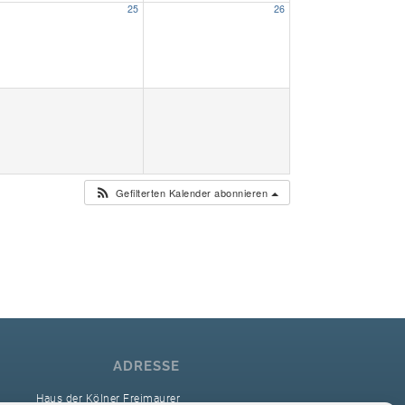
25
26
Unser Bijou
Berühmte Freimaurer
VS-Blog
Termine & Gäste
Gefilterten Kalender abonnieren
Kontakt / Anfahrt
VS-Intern
ADRESSE
Haus der Kölner Freimaurer