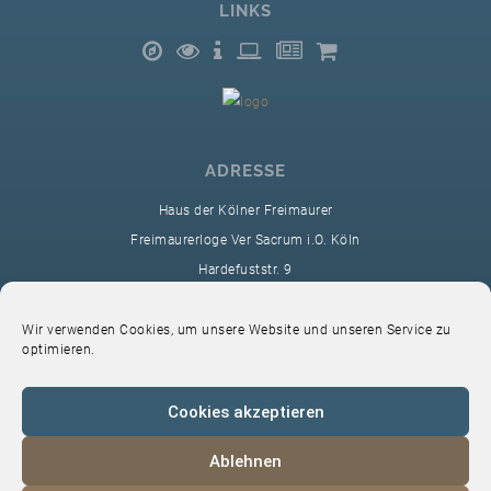
LINKS
ADRESSE
Haus der Kölner Freimaurer
Freimaurerloge Ver Sacrum i.O. Köln
Hardefuststr. 9
50677 Köln
sekretariat@ver-sacrum.org
Wir verwenden Cookies, um unsere Website und unseren Service zu
optimieren.
Cookies akzeptieren
Ablehnen
© 2024 Copyright Ver Sacrum