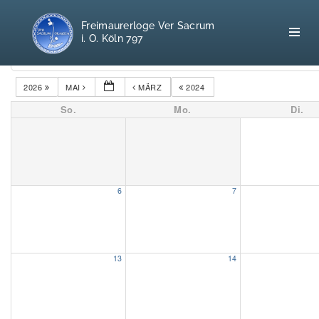
Freimaurerloge Ver Sacrum
i. O. Köln 797
Kategorien
2026
MAI
MÄRZ
2024
So.
Mo.
Di.
Home
Freimaurerei
100 F.A.Q.
6
7
Leitgedanken
Loge
13
14
Selbstverständnis
Geschichte