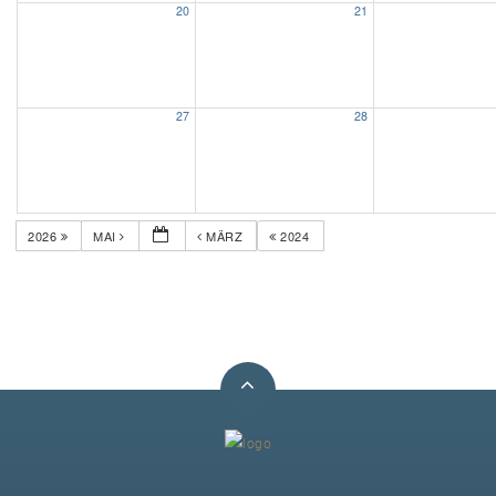
20
21
Unser Bijou
Berühmte Freimaurer
27
28
VS-Blog
Termine & Gäste
2026
MAI
MÄRZ
2024
Kontakt / Anfahrt
VS-Intern