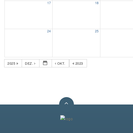
17
18
Unser Bijou
Berühmte Freimaurer
24
25
VS-Blog
Termine & Gäste
2025
DEZ.
OKT.
2023
Kontakt / Anfahrt
VS-Intern