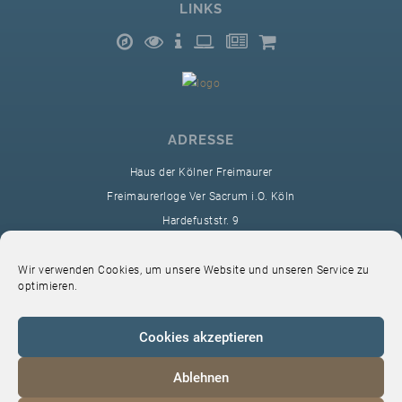
LINKS
ADRESSE
Haus der Kölner Freimaurer
Freimaurerloge Ver Sacrum i.O. Köln
Hardefuststr. 9
50677 Köln
sekretariat@ver-sacrum.org
Wir verwenden Cookies, um unsere Website und unseren Service zu
optimieren.
Cookies akzeptieren
Ablehnen
© 2024 Copyright Ver Sacrum