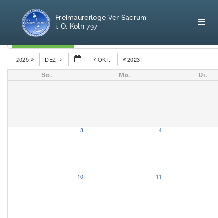
Freimaurerloge Ver Sacrum
i. O. Köln 797
Kategorien
2025
DEZ.
OKT.
2023
So.
Mo.
Di.
Home
Freimaurerei
100 F.A.Q.
3
4
Leitgedanken
Loge
10
11
Selbstverständnis
Geschichte