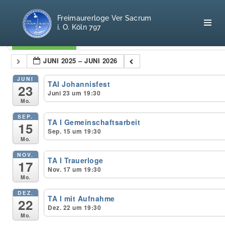
Freimaurerloge Ver Sacrum
i. O. Köln 797
Kategorien
JUNI 2025 – JUNI 2026
Home
JUNI
TAI Johannisfest
23
Juni 23 um 19:30
Mo.
Freimaurerei
SEP.
TA I Gemeinschaftsarbeit
15
100 F.A.Q.
Sep. 15 um 19:30
Mo.
Leitgedanken
NOV.
TA I Trauerloge
17
Nov. 17 um 19:30
Loge
Mo.
DEZ.
TA I mit Aufnahme
Selbstverständnis
22
Dez. 22 um 19:30
Mo.
Geschichte