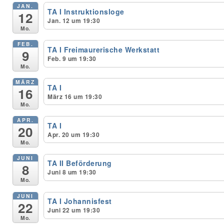
JAN.
TA I Instruktionsloge
12
Jan. 12 um 19:30
Unser Bijou
Mo.
FEB.
Berühmte Freimaurer
TA I Freimaurerische Werkstatt
9
Feb. 9 um 19:30
Mo.
VS-Blog
MÄRZ
TA I
16
Termine & Gäste
März 16 um 19:30
Mo.
Kontakt / Anfahrt
APR.
TA I
20
Apr. 20 um 19:30
VS-Intern
Mo.
JUNI
TA II Beförderung
8
Juni 8 um 19:30
Mo.
JUNI
TA I Johannisfest
22
Juni 22 um 19:30
Mo.