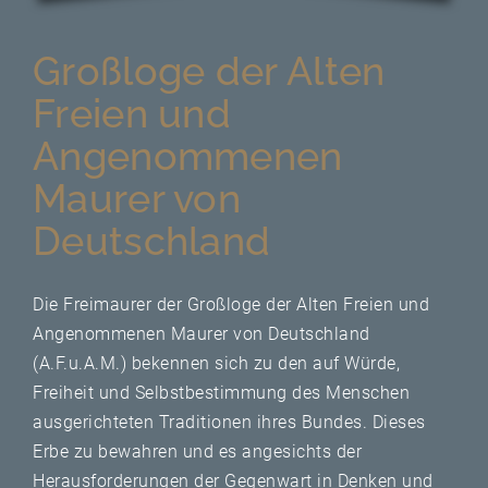
Unser Bijou
Großloge der Alten
Berühmte Freimaurer
Freien und
Angenommenen
VS-Blog
Maurer von
Termine & Gäste
Deutschland
Kontakt / Anfahrt
Die Freimaurer der Großloge der Alten Freien und
VS-Intern
Angenommenen Maurer von Deutschland
(A.F.u.A.M.) bekennen sich zu den auf Würde,
Freiheit und Selbstbestimmung des Menschen
ausgerichteten Traditionen ihres Bundes. Dieses
Erbe zu bewahren und es angesichts der
Herausforderungen der Gegenwart in Denken und