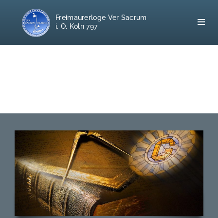
Freimaurerloge Ver Sacrum
i. O. Köln 797
Home
Freimaurerei
100 F.A.Q.
Leitgedanken
Loge
Selbstverständnis
Geschichte