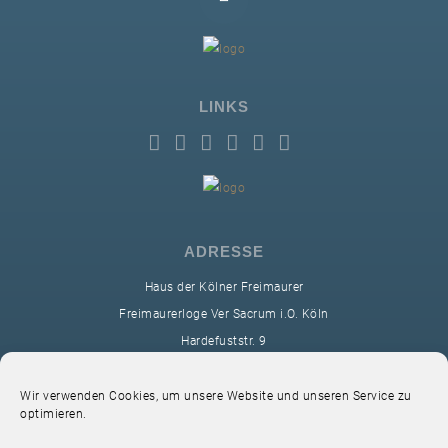
LINKS
ADRESSE
Haus der Kölner Freimaurer
Freimaurerloge Ver Sacrum i.O. Köln
Hardefuststr. 9
50677 Köln
sekretariat@ver-sacrum.org
Wir verwenden Cookies, um unsere Website und unseren Service zu
optimieren.