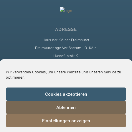
ADRESSE
Haus der Kölner Freimaurer
Freimaurerloge Ver Sacrum i.O. Köln
Hardefuststr. 9
50677 Köln
sekretariat@ver-sacrum.org
Wir verwenden Cookies, um unsere Website und unseren Service zu
optimieren.
Cookies akzeptieren
Ablehnen
© 2024 Copyright Ver Sacrum
Einstellungen anzeigen
Home
VS-Intern
Datenschutz
Impressum