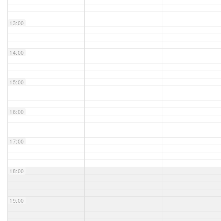
Unser Bijou
13:00
Berühmte Freimaurer
14:00
VS-Blog
15:00
Termine & Gäste
16:00
Kontakt / Anfahrt
VS-Intern
17:00
18:00
19:00