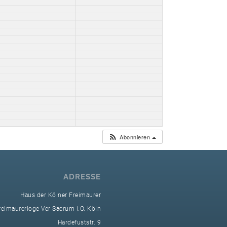
Abonnieren
ADRESSE
Haus der Kölner Freimaurer
reimaurerloge Ver Sacrum i.O. Köln
Hardefuststr. 9