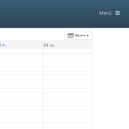
Menü
Toog
Men
Woche
3
24
Home
Fr.
Sa.
Freimaurerei
100 F.A.Q.
Leitgedanken
Loge
Selbstverständnis
Geschichte