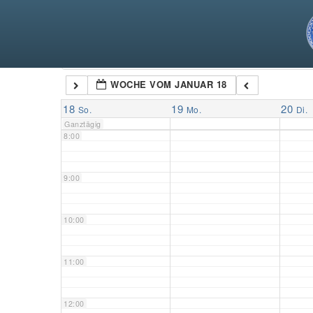
5:00
6:00
Kategorien
WOCHE VOM JANUAR 18
7:00
18
19
20
So.
Mo.
Di.
Ganztägig
8:00
9:00
10:00
11:00
12:00