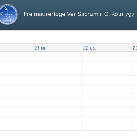
Freimaurerloge Ver Sacrum i. O. Köln 797
21
22
2
Mi.
Do.