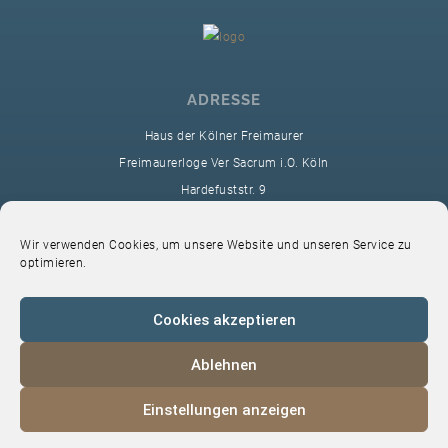
ADRESSE
Haus der Kölner Freimaurer
Freimaurerloge Ver Sacrum i.O. Köln
Hardefuststr. 9
50677 Köln
sekretariat@ver-sacrum.org
Wir verwenden Cookies, um unsere Website und unseren Service zu
optimieren.
Cookies akzeptieren
Ablehnen
© 2024 Copyright Ver Sacrum
Einstellungen anzeigen
Home
VS-Intern
Datenschutz
Impressum