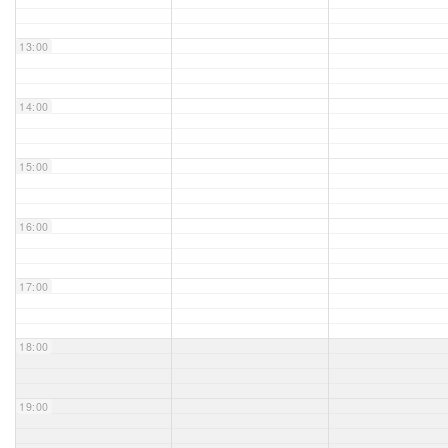
Unser Bijou
13:00
Berühmte Freimaurer
14:00
VS-Blog
15:00
Termine & Gäste
16:00
Kontakt / Anfahrt
VS-Intern
17:00
18:00
19:00