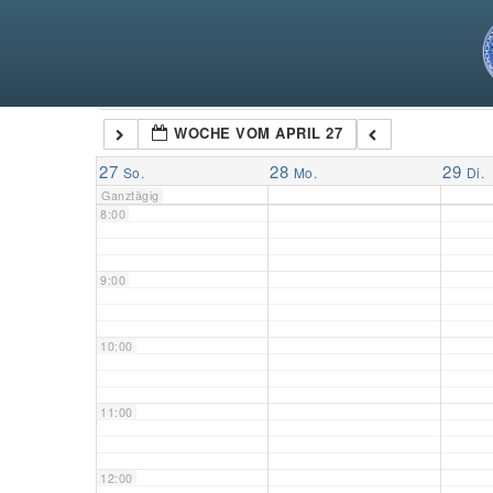
5:00
6:00
Kategorien
WOCHE VOM APRIL 27
7:00
27
28
29
So.
Mo.
Di.
Ganztägig
8:00
9:00
10:00
11:00
12:00