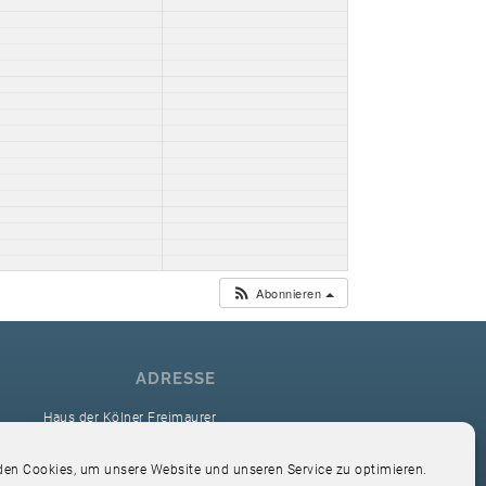
Abonnieren
ADRESSE
Haus der Kölner Freimaurer
reimaurerloge Ver Sacrum i.O. Köln
en Cookies, um unsere Website und unseren Service zu optimieren.
Hardefuststr. 9