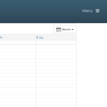
Menü
Toog
Men
Woche
3
Home
Fr.
Sa.
Freimaurerei
100 F.A.Q.
Leitgedanken
Loge
Selbstverständnis
Geschichte