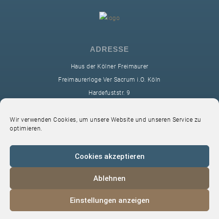
ADRESSE
Haus der Kölner Freimaurer
Freimaurerloge Ver Sacrum i.O. Köln
Hardefuststr. 9
50677 Köln
sekretariat@ver-sacrum.org
Wir verwenden Cookies, um unsere Website und unseren Service zu
optimieren.
Cookies akzeptieren
Ablehnen
© 2024 Copyright Ver Sacrum
Einstellungen anzeigen
Home
VS-Intern
Datenschutz
Impressum