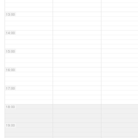
Unser Bijou
13:00
Berühmte Freimaurer
14:00
VS-Blog
15:00
Termine & Gäste
16:00
Kontakt / Anfahrt
VS-Intern
17:00
18:00
19:00