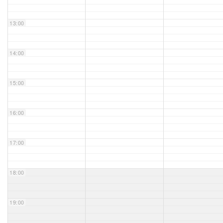
Unser Bijou
13:00
Berühmte Freimaurer
14:00
VS-Blog
15:00
Termine & Gäste
16:00
Kontakt / Anfahrt
VS-Intern
17:00
18:00
19:00