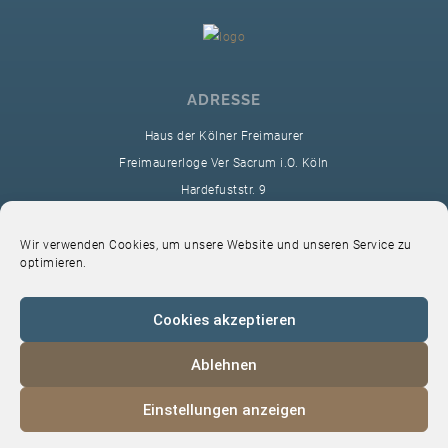
ADRESSE
Haus der Kölner Freimaurer
Freimaurerloge Ver Sacrum i.O. Köln
Hardefuststr. 9
50677 Köln
sekretariat@ver-sacrum.org
Wir verwenden Cookies, um unsere Website und unseren Service zu
optimieren.
Cookies akzeptieren
Ablehnen
© 2024 Copyright Ver Sacrum
Einstellungen anzeigen
Home
VS-Intern
Datenschutz
Impressum