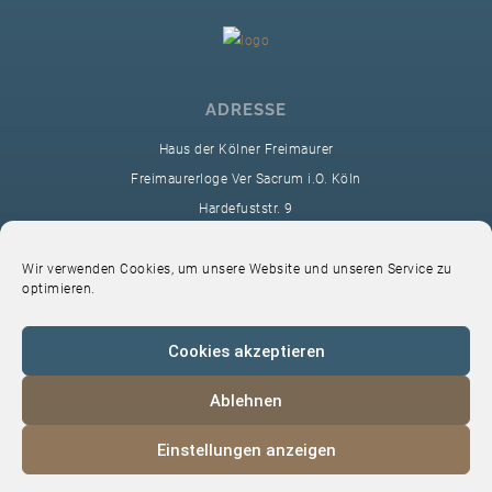
ADRESSE
Haus der Kölner Freimaurer
Freimaurerloge Ver Sacrum i.O. Köln
Hardefuststr. 9
50677 Köln
sekretariat@ver-sacrum.org
Wir verwenden Cookies, um unsere Website und unseren Service zu
optimieren.
Cookies akzeptieren
Ablehnen
© 2024 Copyright Ver Sacrum
Einstellungen anzeigen
Home
VS-Intern
Datenschutz
Impressum