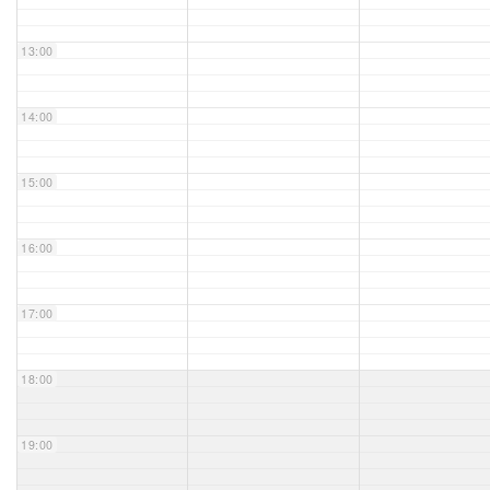
Unser Bijou
13:00
Berühmte Freimaurer
14:00
VS-Blog
15:00
Termine & Gäste
16:00
Kontakt / Anfahrt
VS-Intern
17:00
18:00
19:00