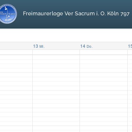
Freimaurerloge Ver Sacrum i. O. Köln 797
13
14
1
Mi.
Do.