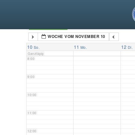
5:00
6:00
Kategorien
WOCHE VOM NOVEMBER 10
7:00
10
11
12
So.
Mo.
Di.
Ganztägig
8:00
9:00
10:00
11:00
12:00