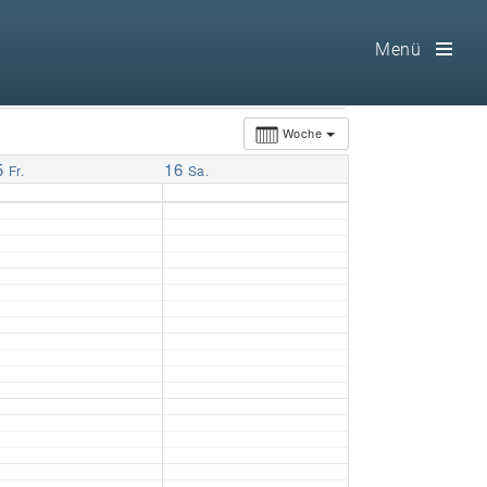
Menü
Toog
Men
Woche
5
16
Home
Fr.
Sa.
Freimaurerei
100 F.A.Q.
Leitgedanken
Loge
Selbstverständnis
Geschichte