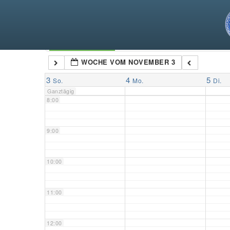
5:00
6:00
Kategorien
WOCHE VOM NOVEMBER 3
7:00
3
4
5
So.
Mo.
Di.
Ganztägig
8:00
9:00
10:00
11:00
12:00