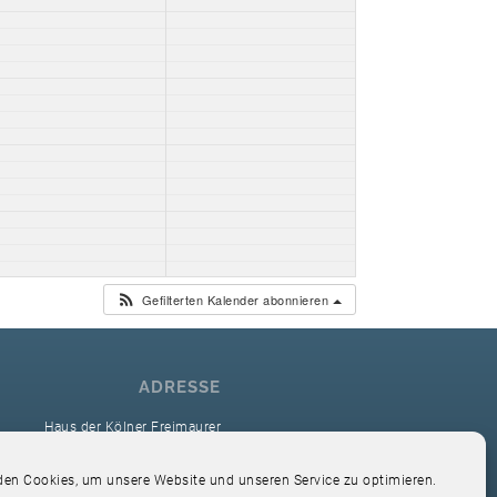
Gefilterten Kalender abonnieren
ADRESSE
Haus der Kölner Freimaurer
reimaurerloge Ver Sacrum i.O. Köln
en Cookies, um unsere Website und unseren Service zu optimieren.
Hardefuststr. 9