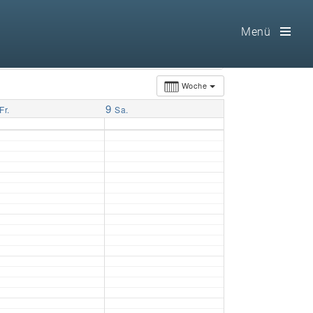
Menü
Toog
Men
Woche
9
Home
Fr.
Sa.
Freimaurerei
100 F.A.Q.
Leitgedanken
Loge
Selbstverständnis
Geschichte