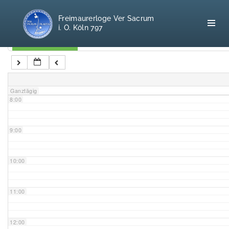
5:00
Freimaurerloge Ver Sacrum
i. O. Köln 797
6:00
Kategorien
7:00
Home
Ganztägig
8:00
Freimaurerei
100 F.A.Q.
9:00
Leitgedanken
10:00
Loge
11:00
Selbstverständnis
12:00
Geschichte