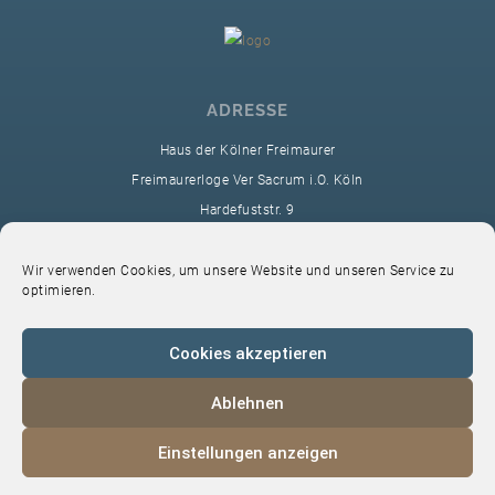
ADRESSE
Haus der Kölner Freimaurer
Freimaurerloge Ver Sacrum i.O. Köln
Hardefuststr. 9
50677 Köln
sekretariat@ver-sacrum.org
Wir verwenden Cookies, um unsere Website und unseren Service zu
optimieren.
Cookies akzeptieren
Ablehnen
© 2024 Copyright Ver Sacrum
Einstellungen anzeigen
Home
VS-Intern
Datenschutz
Impressum