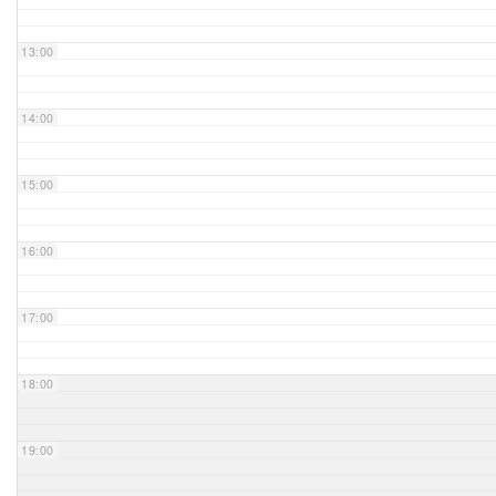
Unser Bijou
13:00
Berühmte Freimaurer
14:00
VS-Blog
15:00
Termine & Gäste
16:00
Kontakt / Anfahrt
VS-Intern
17:00
18:00
19:00