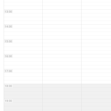
Unser Bijou
13:00
Berühmte Freimaurer
14:00
VS-Blog
15:00
Termine & Gäste
16:00
Kontakt / Anfahrt
VS-Intern
17:00
18:00
19:00