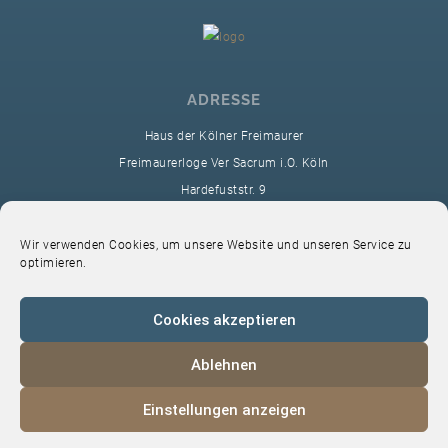
ADRESSE
Haus der Kölner Freimaurer
Freimaurerloge Ver Sacrum i.O. Köln
Hardefuststr. 9
50677 Köln
sekretariat@ver-sacrum.org
Wir verwenden Cookies, um unsere Website und unseren Service zu
optimieren.
Cookies akzeptieren
Ablehnen
© 2024 Copyright Ver Sacrum
Einstellungen anzeigen
Home
VS-Intern
Datenschutz
Impressum