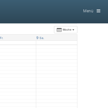
Menü
Toog
Men
Woche
9
Home
Fr.
Sa.
Freimaurerei
100 F.A.Q.
Leitgedanken
Loge
Selbstverständnis
Geschichte