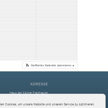
Gefilterten Kalender abonnieren
ADRESSE
Haus der Kölner Freimaurer
reimaurerloge Ver Sacrum i.O. Köln
en Cookies, um unsere Website und unseren Service zu optimieren.
Hardefuststr. 9