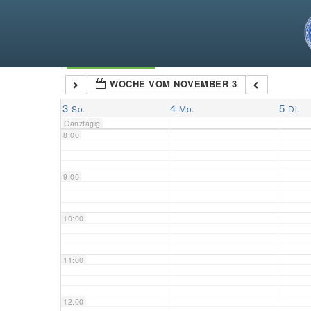
5:00
6:00
Kategorien
WOCHE VOM NOVEMBER 3
7:00
3
4
5
So.
Mo.
Di.
Ganztägig
8:00
9:00
10:00
11:00
12:00