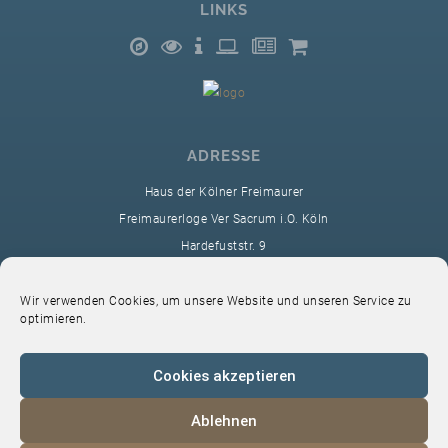
LINKS
ADRESSE
Haus der Kölner Freimaurer
Freimaurerloge Ver Sacrum i.O. Köln
Hardefuststr. 9
50677 Köln
sekretariat@ver-sacrum.org
Wir verwenden Cookies, um unsere Website und unseren Service zu
optimieren.
Cookies akzeptieren
Ablehnen
© 2024 Copyright Ver Sacrum