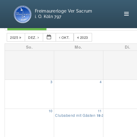
Freimaurerloge Ver Sacrum
i. O. Köln 797
Kategorien
2025
DEZ.
OKT.
2023
So.
Mo.
Di.
Home
Freimaurerei
100 F.A.Q.
3
4
Leitgedanken
Loge
10
11
Clubabend mit Gästen
19:30
Selbstverständnis
Geschichte