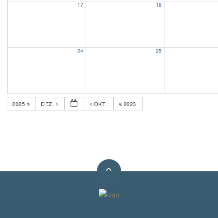
17
18
Unser Bijou
Berühmte Freimaurer
24
25
VS-Blog
Termine & Gäste
2025
DEZ.
OKT.
2023
Kontakt / Anfahrt
VS-Intern